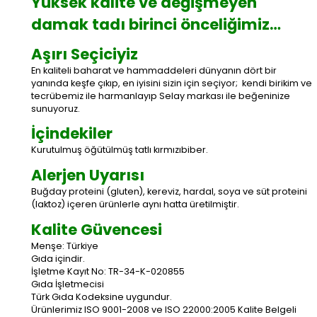
Yüksek kalite ve değişmeyen
damak tadı birinci önceliğimiz…
Aşırı Seçiciyiz
En kaliteli baharat ve hammaddeleri dünyanın dört bir
yanında keşfe çıkıp, en iyisini sizin için seçiyor; kendi birikim ve
tecrübemiz ile harmanlayıp Selay markası ile beğeninize
sunuyoruz.
İçindekiler
Kurutulmuş öğütülmüş tatlı kırmızıbiber.
Alerjen Uyarısı
Buğday proteini (gluten), kereviz, hardal, soya ve süt proteini
(laktoz) içeren ürünlerle aynı hatta üretilmiştir.
Kalite Güvencesi
Menşe: Türkiye
Gıda içindir.
İşletme Kayıt No: TR-34-K-020855
Gıda İşletmecisi
Türk Gıda Kodeksine uygundur.
Ürünlerimiz ISO 9001-2008 ve ISO 22000:2005 Kalite Belgeli