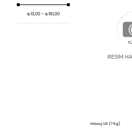
₺13,00 - ₺161,00
T
Havuç Lifi (7 Kg)