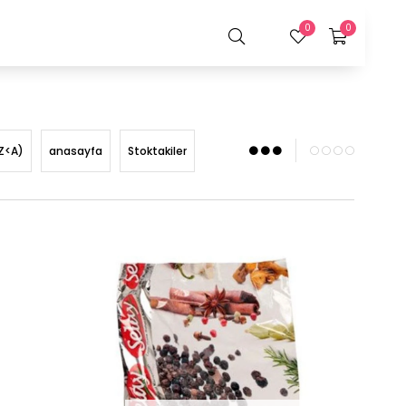
0
0
Z<A)
anasayfa
Stoktakiler