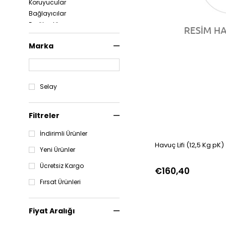
Koruyucular
Bağlayıcılar
Emülgatör ve
Stabilizatörler
Marka
Selay
Filtreler
İndirimli Ürünler
Havuç Lifi (12,5 Kg pK)
Yeni Ürünler
Ücretsiz Kargo
€160,40
Fırsat Ürünleri
Fiyat Aralığı