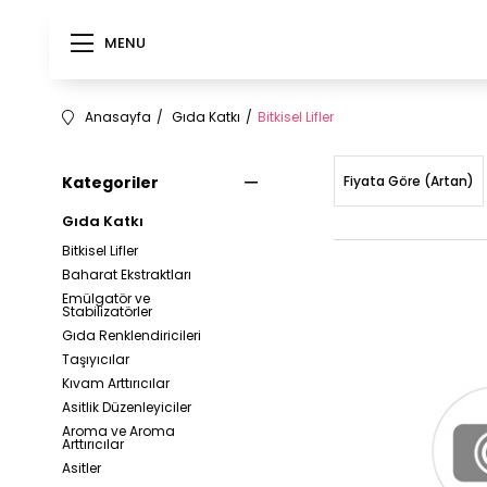
MENU
Anasayfa
Gıda Katkı
Bitkisel Lifler
Kategoriler
Fiyata Göre (Artan)
Gıda Katkı
Bitkisel Lifler
Baharat Ekstraktları
Emülgatör ve
Stabilizatörler
Gıda Renklendiricileri
Taşıyıcılar
Kıvam Arttırıcılar
Asitlik Düzenleyiciler
Aroma ve Aroma
Arttırıcılar
Asitler