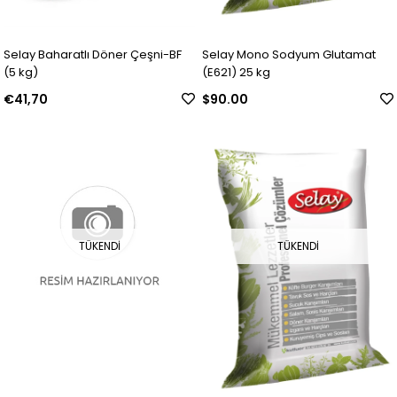
Selay Baharatlı Döner Çeşni-BF
Selay Mono Sodyum Glutamat
(5 kg)
(E621) 25 kg
€41,70
$90.00
TÜKENDI
TÜKENDI