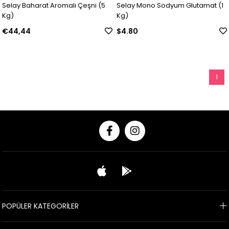
Selay Baharat Aromalı Çeşni (5
Selay Mono Sodyum Glutamat (1
Kg)
Kg)
€44,44
$4.80
1
POPÜLER KATEGORİLER