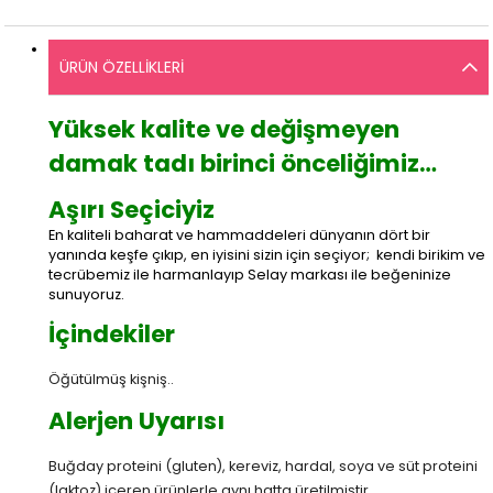
ÜRÜN ÖZELLIKLERI
Yüksek kalite ve değişmeyen
damak tadı birinci önceliğimiz…
Aşırı Seçiciyiz
En kaliteli baharat ve hammaddeleri dünyanın dört bir
yanında keşfe çıkıp, en iyisini sizin için seçiyor; kendi birikim ve
tecrübemiz ile harmanlayıp Selay markası ile beğeninize
sunuyoruz.
İçindekiler
Öğütülmüş kişniş..
Alerjen Uyarısı
Buğday proteini (gluten), kereviz, hardal, soya ve süt proteini
(laktoz) içeren ürünlerle aynı hatta üretilmiştir.