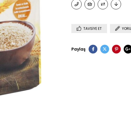
TAVSIYE ET
YORU
Paylaş