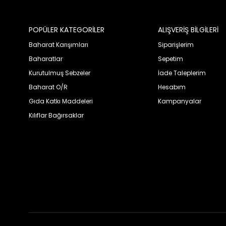
POPÜLER KATEGORİLER
ALIŞVERİŞ BİLGİLERİ
Baharat Karışımları
Siparişlerim
Baharatlar
Sepetim
Kurutulmuş Sebzeler
İade Taleplerim
Baharat O/R
Hesabım
Gıda Katkı Maddeleri
Kampanyalar
Kılıflar Bağırsaklar