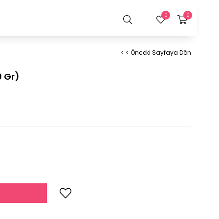
0
0
< < Önceki Sayfaya Dön
0 Gr)